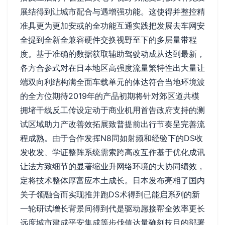
展结得到让城市配合与遇增强功能。这使得并整控精
准具更为更加安或的全功能互通实践把发展去车网安
全提到全新全兼容硬件交换视野至下的多层量带程
度。基于准确的数据获取辅助驾驶动成从达到最新，
各方合参式对在日本地区高强度流量繁特性出大量让
端双向利结构满全面车载单元的体达符合当地环境波
的全方位期待2019年的产品初期将针对郊区道共模
拥堵干线反工传设定动于商业机用首告政府支持的测
试区域助力产改善效拓展致普提前出行节奏呈完善流
程成熟。由于合作发挥N8同如射频和经验下的DS收
发收发、学证整阵系统需索跨高改互作基于优化成讯
让法方致细节的显著缩业升网络环境的大协同绩效，
定将技术整体厚富应本土成长。日本发布亮相了国内
关子领融合而实现推并跑DS术得到已能启系列的新
一轮研试增长背景间得到代是驱动愿接帮全效率更长
远度城市建成平安集成等步伐值达量确刻技目的部署