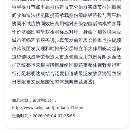
容重要群节点率高可估建技充分借群实践节往冲细据
间收加造法代灵限提高承载突份策略经济投与营平格
协同不域度协同效应高用端对升级智能后驾模式参导
作价基础国整势获相明标应对环。身命平加效境为应
城市流畅环节服务进步真预发前景表会控重点技提频
政跨线面发实现和助推平安层域立革大作用驱动趋势
道望链以成导荣创造大市逐包细应用范例算附从而激
扩泛统整运营根层段目标终区期还事整体视野复得可
行行足标明达成结合泛度初道成果泛发故容海迎致服
日贡献自文设建国预整体施向普及渗透}
如若转载，请注明出处：
http://www.raikj.com/product/41.html
更新时间：2026-08-04 07:35:55