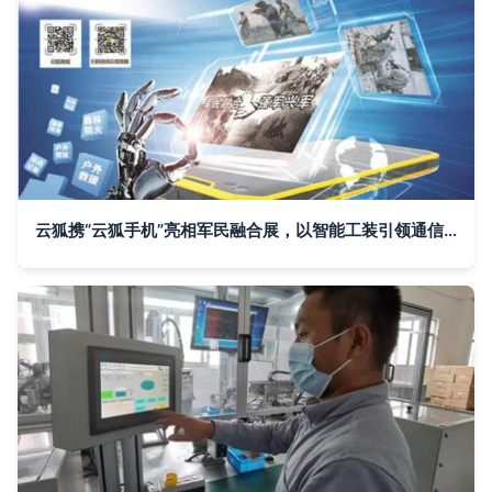
云狐携“云狐手机”亮相军民融合展，以智能工装引领通信技术革新